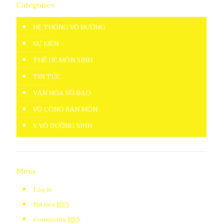
Categories
HỆ THỐNG VÕ ĐƯỜNG
SỰ KIỆN
THẾ HỆ MÔN SINH
TIN TỨC
VĂN HÓA VÕ ĐẠO
VÕ CÔNG BẢN MÔN
Y VÕ DƯỠNG SINH
Meta
Log in
Entries
RSS
Comments
RSS