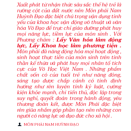
Xuất phát từ nhận thức sâu sắc thế hệ trẻ là
rường cột của đất nước nên Môn phái Nam
Huỳnh Đạo đặc biệt chú trọng vận dụng tinh
yếu của khoa học vận động võ thuật và văn
hóa Võ Đạo để trực chỉ giáo dưỡng phát huy
mọi năng lực, tiềm lực của môn sinh . Với
Phương châm :
Lấy Văn hóa làm động
lực, Lấy Khoa học làm phương tiện .
Môn phái đã năng động hóa mọi hoạt động ,
sinh hoạt thực tiễn của môn sinh trên tinh
thần kế thừa và phát huy mọi nhân tố tích
cực của Võ Học Việt Nam . Những phẩm
chất vốn có của tuổi trẻ như năng đông,
sáng tạo được chắp cánh có tính định
hướng như rèn luyện tính kỷ luật, cường
kiện khỏe mạnh, chí tiến thủ, độc lập trong
suy nghỉ, quyết đoán trong hành động, yêu
thương đoàn kết, được Môn Phái đặc biệt
rèn giũa nhắm góp phần tạo nên những con
người có năng lực và đạo đức cho xã hội .
MÔN PHÁI NAM HUỲNH ĐẠO