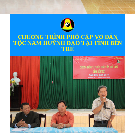
CHƯƠNG TRÌNH PHỔ CẬP VÕ DÂN
TỘC NAM HUỲNH ĐẠO TẠI TỈNH BẾN
TRE