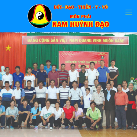
Chương trình phổ
cập môn Võ Dân tộc
Nam Huỳnh Đạo tại
Tỉnh Bến Tre