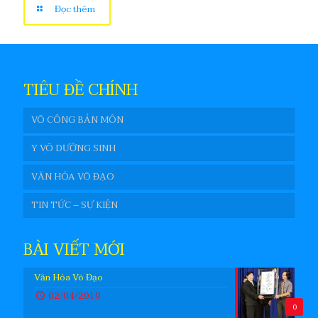
Đọc thêm
TIÊU ĐỀ CHÍNH
VÕ CÔNG BẢN MÔN
Y VÕ DƯỠNG SINH
VĂN HÓA VÕ ĐẠO
TIN TỨC – SỰ KIỆN
BÀI VIẾT MỚI
Văn Hóa Võ Đạo
02/04/2019
0